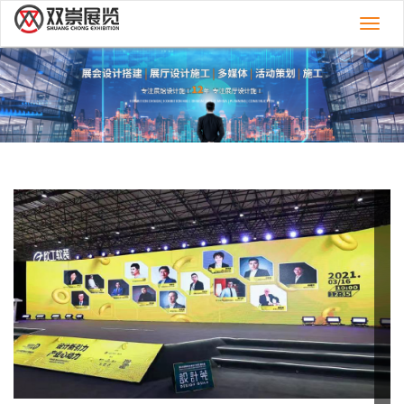
切
换
导
航