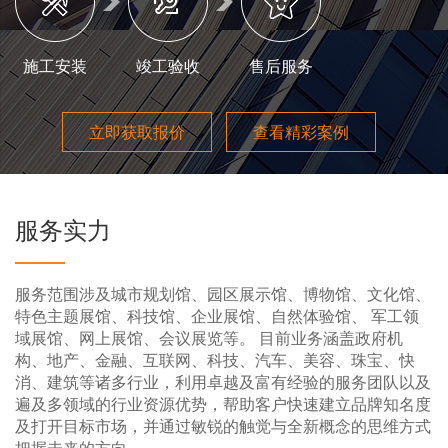
施工安装
竣工验收
售后服务
立即获取报价
查看精彩案例
服务实力
服务范围涉及城市规划馆、园区展示馆、博物馆、文化馆、
特色主题展馆、科技馆、企业展馆、自然体验馆、 军工领
域展馆、网上展馆、会议展览等。 目前业务涵盖政府机
构、地产、金融、互联网、科技、汽车、美容、珠宝、快
消、建筑等诸多行业，利用卓越及富有经验的服务团队以及
遍及多领域的行业资源优势，帮助客户快速建立品牌知名度
及打开目标市场，并通过敏锐的触觉与全新概念的思维方式