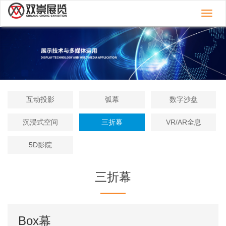
切
换
导
航
互动投影
弧幕
数字沙盘
沉浸式空间
三折幕
VR/AR全息
5D影院
三折幕
Box幕