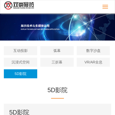
切
换
导
航
互动投影
弧幕
数字沙盘
沉浸式空间
三折幕
VR/AR全息
5D影院
5D影院
5D影院